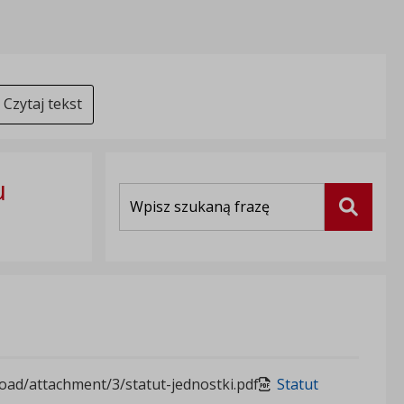
Czytaj tekst
u
Wyszukiwarka
Szukaj
oad/attachment/3/statut-jednostki.pdf
Statut