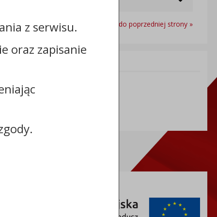
nia z serwisu.
Powrót do poprzedniej strony »
cie oraz zapisanie
Informacje dodatkowe:
NIP: 8883127676
eniając
REGON: 365968664
zgody.