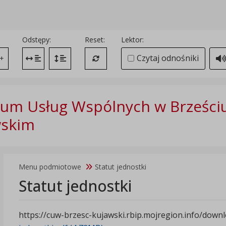
Odstępy:
Reset:
Lektor:
Czytaj odnośniki
+
Zmień odstęp między literami
Zmień interlinię i margines między paragrafami
Przywróć ustawienia domyślne
um Usług Wspólnych w Brześci
wskim
Menu podmiotowe
Statut jednostki
Statut jednostki
https://cuw-brzesc-kujawski.rbip.mojregion.info/downl