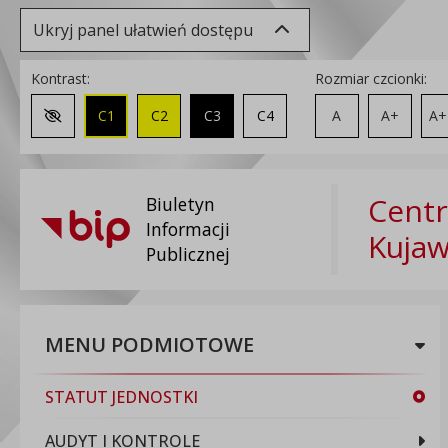
Ukryj panel ułatwień dostępu
Kontrast:
Rozmiar czcionki:
C1
C2
C3
C4
A
A+
A+
Zmień kontrast na domyślny
Centr
Biuletyn
Informacji
Kuja
Publicznej
MENU PODMIOTOWE
STATUT JEDNOSTKI
AUDYT I KONTROLE