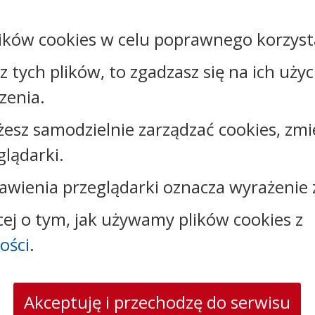
ików cookies w celu poprawnego korzysta
sz tych plików, to zgadzasz się na ich uży
Kontakt:
zenia.
tel.:
+48542316323
żesz samodzielnie zarządzać cookies, zmi
e-mail:
oswiata@brzesckujawski.pl
glądarki.
skrytka ePUAP: /CUW_B_K/Skrytka_ESP/
adres do e-Doręczeń: AE:PL-19843-17037-AJBTF-17
awienia przeglądarki oznacza wyrażenie 
cej o tym, jak używamy plików cookies z
ości
.
Akceptuję i przechodzę do serwisu