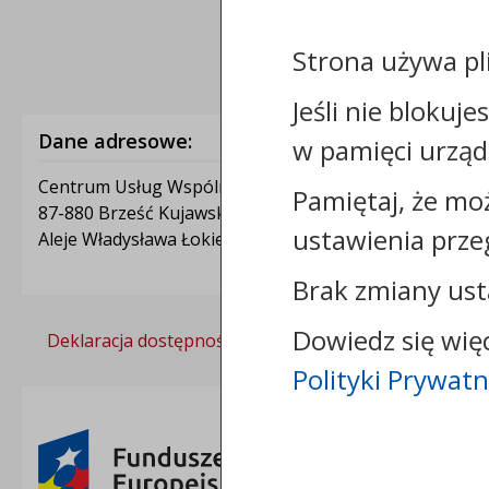
Strona używa pl
Jeśli nie blokuje
Dane adresowe:
w pamięci urząd
Centrum Usług Wspólnych w Brześciu Kujawskim
Pamiętaj, że mo
87-880 Brześć Kujawski
ustawienia prze
Aleje Władysława Łokietka 1A
Brak zmiany ust
Dowiedz się wię
Deklaracja dostępności
Polityka prywatności
Polityki Prywatn