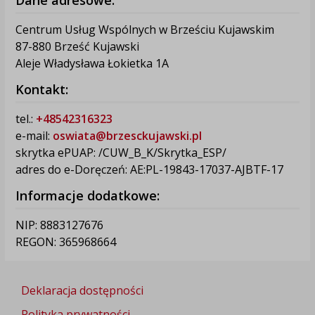
Dane adresowe:
Centrum Usług Wspólnych w Brześciu Kujawskim
87-880 Brześć Kujawski
Aleje Władysława Łokietka 1A
Kontakt:
tel.:
+48542316323
e-mail:
oswiata@brzesckujawski.pl
skrytka ePUAP: /CUW_B_K/Skrytka_ESP/
adres do e-Doręczeń: AE:PL-19843-17037-AJBTF-17
Informacje dodatkowe:
NIP: 8883127676
REGON: 365968664
Deklaracja dostępności
Polityka prywatności