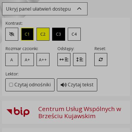
Ukryj panel ułatwień dostępu
Kontrast:
C1
C2
C3
C4
Zmień kontrast na domyślny
Rozmiar czcionki:
Odstępy:
Reset:
A
A+
A++
Zmień odstęp między literami
Zmień interlinię i margines
Przywróć ustawi
Lektor:
Czytaj odnośniki
Czytaj tekst
Centrum Usług Wspólnych w
Brześciu Kujawskim