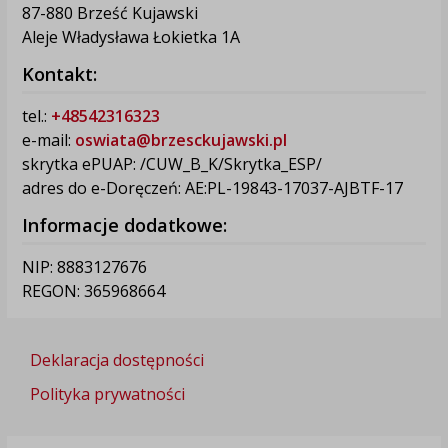
87-880 Brześć Kujawski
Aleje Władysława Łokietka 1A
Kontakt:
tel.:
+48542316323
e-mail:
oswiata@brzesckujawski.pl
skrytka ePUAP: /CUW_B_K/Skrytka_ESP/
adres do e-Doręczeń: AE:PL-19843-17037-AJBTF-17
Informacje dodatkowe:
NIP: 8883127676
REGON: 365968664
Deklaracja dostępności
Polityka prywatności