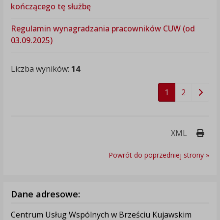
kończącego tę służbę
Regulamin wynagradzania pracowników CUW (od
03.09.2025)
Liczba wyników:
14
1
2
Druk
XML
Powrót do poprzedniej strony »
Dane adresowe:
Centrum Usług Wspólnych w Brześciu Kujawskim