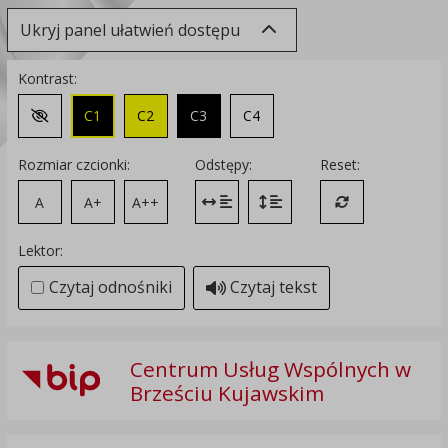
Ukryj panel ułatwień dostępu
Kontrast:
C1
C2
C3
C4
Zmień kontrast na domyślny
Rozmiar czcionki:
Odstępy:
Reset:
A
A+
A++
Zmień odstęp między literami
Zmień interlinię i margines
Przywróć ustawi
Lektor:
Czytaj odnośniki
Czytaj tekst
Centrum Usług Wspólnych w
Brześciu Kujawskim