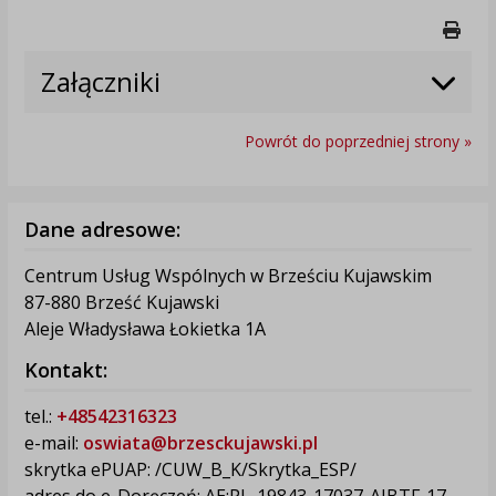
Druk
Załączniki
Powrót do poprzedniej strony »
Dane adresowe:
Centrum Usług Wspólnych w Brześciu Kujawskim
87-880 Brześć Kujawski
Aleje Władysława Łokietka 1A
Kontakt:
tel.:
+48542316323
e-mail:
oswiata@brzesckujawski.pl
skrytka ePUAP: /CUW_B_K/Skrytka_ESP/
adres do e-Doręczeń: AE:PL-19843-17037-AJBTF-17