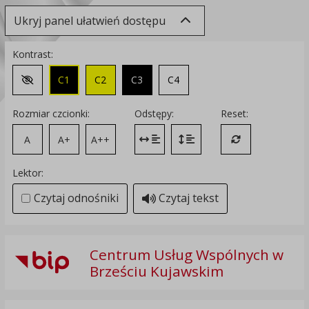
Ukryj panel ułatwień dostępu
Kontrast:
C1
C2
C3
C4
Zmień kontrast na domyślny
Rozmiar czcionki:
Odstępy:
Reset:
A
A+
A++
Zmień odstęp między literami
Zmień interlinię i margines
Przywróć ustawi
Lektor:
Czytaj odnośniki
Czytaj tekst
Centrum Usług Wspólnych w
Brześciu Kujawskim