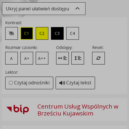
Ukryj panel ułatwień dostępu
Kontrast:
C1
C2
C3
C4
Zmień kontrast na domyślny
Rozmiar czcionki:
Odstępy:
Reset:
A
A+
A++
Zmień odstęp między literami
Zmień interlinię i margines
Przywróć ustawi
Lektor:
Czytaj odnośniki
Czytaj tekst
Centrum Usług Wspólnych w
Brześciu Kujawskim