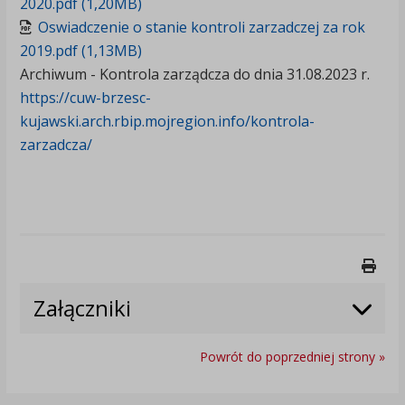
2020.pdf (1,20MB)
Oswiadczenie o stanie kontroli zarzadczej za rok
2019.pdf (1,13MB)
Archiwum - Kontrola zarządcza do dnia 31.08.2023 r.
https://cuw-brzesc-
kujawski.arch.rbip.mojregion.info/kontrola-
zarzadcza/
Druk
Załączniki
Powrót do poprzedniej strony »