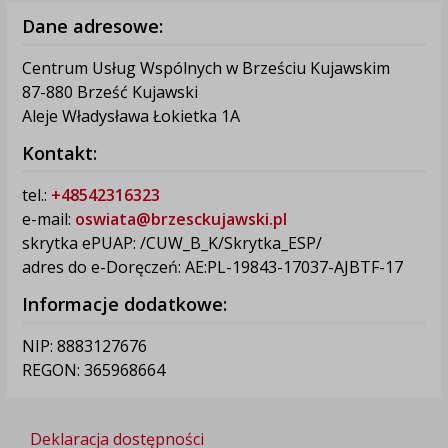
Dane adresowe:
Centrum Usług Wspólnych w Brześciu Kujawskim
87-880 Brześć Kujawski
Aleje Władysława Łokietka 1A
Kontakt:
tel.:
+48542316323
e-mail:
oswiata@brzesckujawski.pl
skrytka ePUAP: /CUW_B_K/Skrytka_ESP/
adres do e-Doręczeń: AE:PL-19843-17037-AJBTF-17
Informacje dodatkowe:
NIP: 8883127676
REGON: 365968664
Deklaracja dostępności