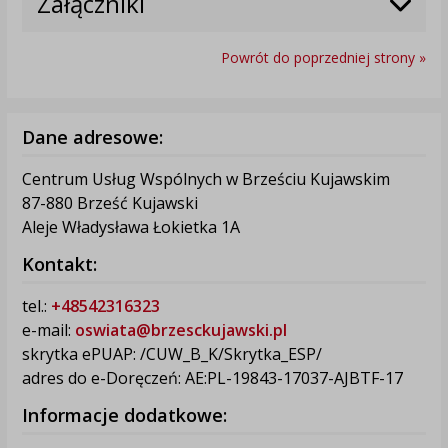
Załączniki
Powrót do poprzedniej strony »
Dane adresowe:
Centrum Usług Wspólnych w Brześciu Kujawskim
87-880 Brześć Kujawski
Aleje Władysława Łokietka 1A
Kontakt:
tel.:
+48542316323
e-mail:
oswiata@brzesckujawski.pl
skrytka ePUAP: /CUW_B_K/Skrytka_ESP/
adres do e-Doręczeń: AE:PL-19843-17037-AJBTF-17
Informacje dodatkowe: