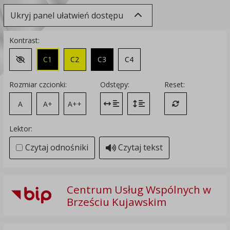
Ukryj panel ułatwień dostępu
Kontrast:
C1
C2
C3
C4
Zmień kontrast na domyślny
Rozmiar czcionki:
Odstępy:
Reset:
A
A+
A++
Zmień odstęp między literami
Zmień interlinię i margines
Przywróć ustawi
Lektor:
Czytaj odnośniki
Czytaj tekst
Centrum Usług Wspólnych w
Brześciu Kujawskim