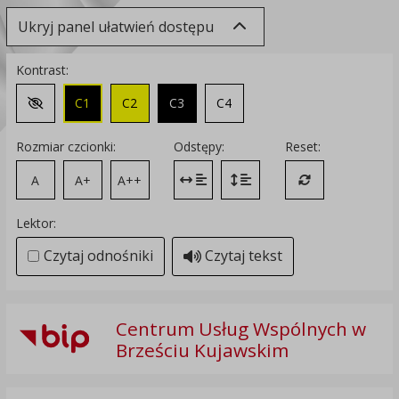
Ukryj panel ułatwień dostępu
Kontrast:
C1
C2
C3
C4
Zmień kontrast na domyślny
Rozmiar czcionki:
Odstępy:
Reset:
A
A+
A++
Zmień odstęp między literami
Zmień interlinię i margines
Przywróć ustawi
Lektor:
Czytaj odnośniki
Czytaj tekst
Centrum Usług Wspólnych w
Brześciu Kujawskim