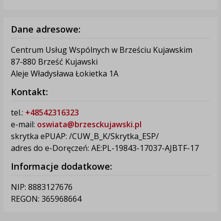
Dane adresowe:
Centrum Usług Wspólnych w Brześciu Kujawskim
87-880 Brześć Kujawski
Aleje Władysława Łokietka 1A
Kontakt:
tel.:
+48542316323
e-mail:
oswiata@brzesckujawski.pl
skrytka ePUAP: /CUW_B_K/Skrytka_ESP/
adres do e-Doręczeń: AE:PL-19843-17037-AJBTF-17
Informacje dodatkowe:
NIP: 8883127676
REGON: 365968664