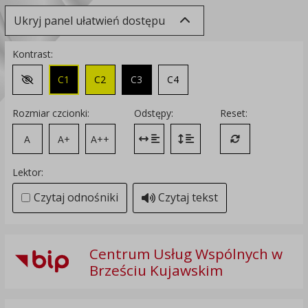
Ukryj panel ułatwień dostępu
Kontrast:
C1
C2
C3
C4
Zmień kontrast na domyślny
Rozmiar czcionki:
Odstępy:
Reset:
A
A+
A++
Zmień odstęp między literami
Zmień interlinię i margines
Przywróć ustawi
Lektor:
Czytaj odnośniki
Czytaj tekst
Centrum Usług Wspólnych w
Brześciu Kujawskim