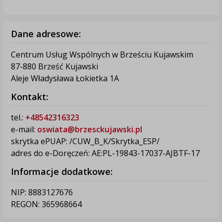
Dane adresowe:
Centrum Usług Wspólnych w Brześciu Kujawskim
87-880 Brześć Kujawski
Aleje Władysława Łokietka 1A
Kontakt:
tel.:
+48542316323
e-mail:
oswiata@brzesckujawski.pl
skrytka ePUAP: /CUW_B_K/Skrytka_ESP/
adres do e-Doręczeń: AE:PL-19843-17037-AJBTF-17
Informacje dodatkowe:
NIP: 8883127676
REGON: 365968664