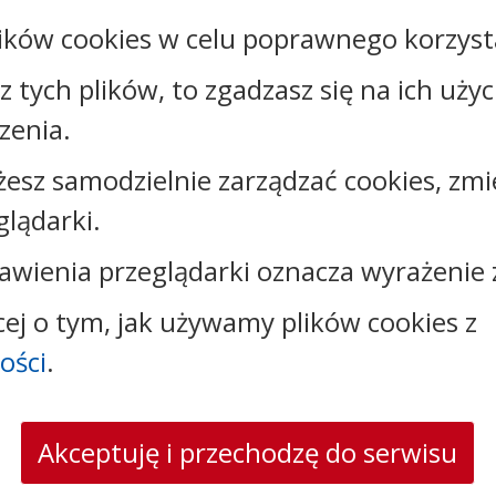
Załączniki
ików cookies w celu poprawnego korzysta
sz tych plików, to zgadzasz się na ich uży
Kontakt:
zenia.
tel.:
+48542316323
żesz samodzielnie zarządzać cookies, zmi
e-mail:
oswiata@brzesckujawski.pl
glądarki.
skrytka ePUAP: /CUW_B_K/Skrytka_ESP/
adres do e-Doręczeń: AE:PL-19843-17037-AJBTF-17
awienia przeglądarki oznacza wyrażenie 
cej o tym, jak używamy plików cookies z
ości
.
Akceptuję i przechodzę do serwisu