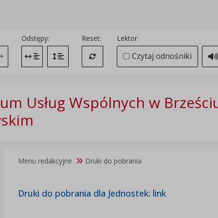
Odstępy:
Reset:
Lektor:
Czytaj odnośniki
+
Zmień odstęp między literami
Zmień interlinię i margines między paragrafami
Przywróć ustawienia domyślne
um Usług Wspólnych w Brześci
wskim
Menu redakcyjne
Druki do pobrania
Druki do pobrania dla Jednostek
:
link