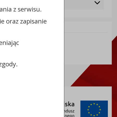
nia z serwisu.
cie oraz zapisanie
Informacje dodatkowe:
NIP: 8883127676
eniając
REGON: 365968664
zgody.