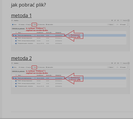
jak pobrać plik?
metoda 1
metoda 2