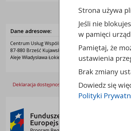
Strona używa pl
Jeśli nie blokuje
Dane adresowe:
w pamięci urząd
Centrum Usług Wspólnych w Brześciu Kujawskim
Pamiętaj, że mo
87-880 Brześć Kujawski
ustawienia prze
Aleje Władysława Łokietka 1A
Brak zmiany ust
Dowiedz się wię
Deklaracja dostępności
Polityka prywatności
Polityki Prywatn