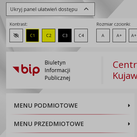
Ukryj panel ułatwień dostępu
Kontrast:
Rozmiar czcionki:
C1
C2
C3
C4
A
A+
A+
Zmień kontrast na domyślny
Centr
Biuletyn
Informacji
Kuja
Publicznej
MENU PODMIOTOWE
MENU PRZEDMIOTOWE