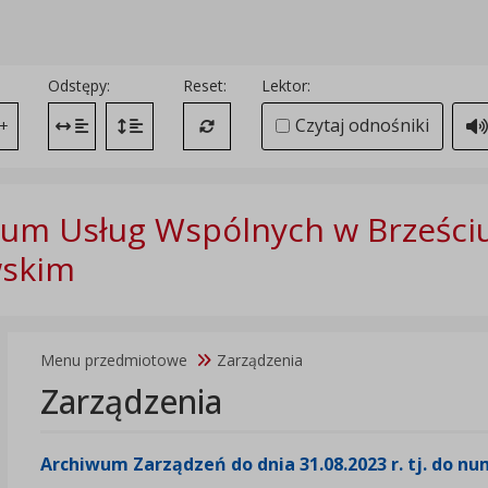
Odstępy:
Reset:
Lektor:
Czytaj odnośniki
+
Zmień odstęp między literami
Zmień interlinię i margines między paragrafami
Przywróć ustawienia domyślne
um Usług Wspólnych w Brześci
wskim
Menu przedmiotowe
Zarządzenia
Zarządzenia
Archiwum Zarządzeń do dnia 31.08.2023 r. tj. do nu