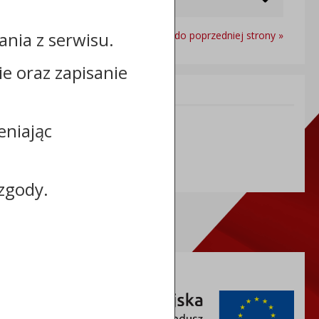
nia z serwisu.
Powrót do poprzedniej strony »
cie oraz zapisanie
Informacje dodatkowe:
NIP: 8883127676
eniając
REGON: 365968664
zgody.