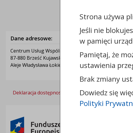
Strona używa pl
Jeśli nie blokuje
Dane adresowe:
w pamięci urząd
Centrum Usług Wspólnych w Brześciu Kujawskim
Pamiętaj, że mo
87-880 Brześć Kujawski
ustawienia prze
Aleje Władysława Łokietka 1A
Brak zmiany ust
Dowiedz się wię
Deklaracja dostępności
Polityka prywatności
Polityki Prywatn