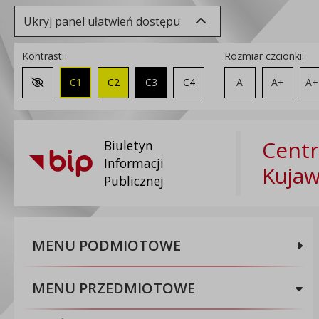
Ukryj panel ułatwień dostępu
Kontrast:
Rozmiar czcionki:
C1
C2
C3
C4
A
A+
A+
Zmień kontrast na domyślny
Centr
Biuletyn
Informacji
Kuja
Publicznej
MENU PODMIOTOWE
MENU PRZEDMIOTOWE