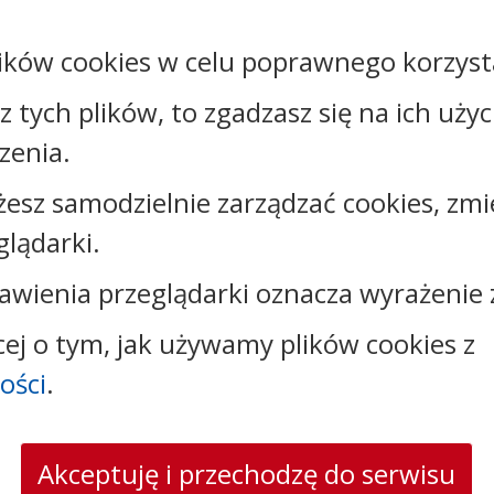
ików cookies w celu poprawnego korzysta
sz tych plików, to zgadzasz się na ich uży
Kontakt:
zenia.
tel.:
+48542316323
żesz samodzielnie zarządzać cookies, zmi
e-mail:
oswiata@brzesckujawski.pl
glądarki.
skrytka ePUAP: /CUW_B_K/Skrytka_ESP/
adres do e-Doręczeń: AE:PL-19843-17037-AJBTF-17
awienia przeglądarki oznacza wyrażenie 
cej o tym, jak używamy plików cookies z
ości
.
Akceptuję i przechodzę do serwisu