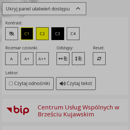
Ukryj panel ułatwień dostępu
Kontrast:
C1
C2
C3
C4
Zmień kontrast na domyślny
Rozmiar czcionki:
Odstępy:
Reset:
A
A+
A++
Zmień odstęp między literami
Zmień interlinię i margines
Przywróć ustawi
Lektor:
Czytaj odnośniki
Czytaj tekst
Centrum Usług Wspólnych w
Brześciu Kujawskim