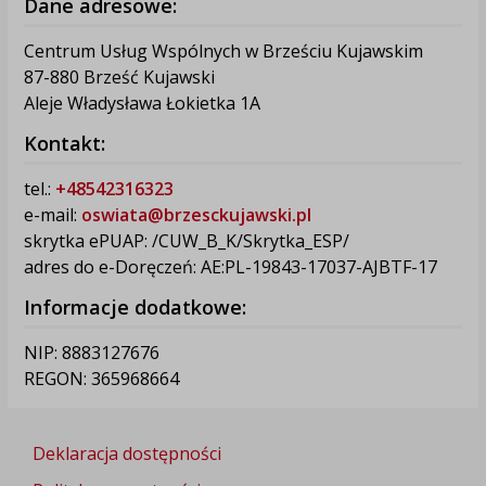
Dane adresowe:
Centrum Usług Wspólnych w Brześciu Kujawskim
87-880 Brześć Kujawski
Aleje Władysława Łokietka 1A
Kontakt:
tel.:
+48542316323
e-mail:
oswiata@brzesckujawski.pl
skrytka ePUAP: /CUW_B_K/Skrytka_ESP/
adres do e-Doręczeń: AE:PL-19843-17037-AJBTF-17
Informacje dodatkowe:
NIP: 8883127676
REGON: 365968664
Deklaracja dostępności