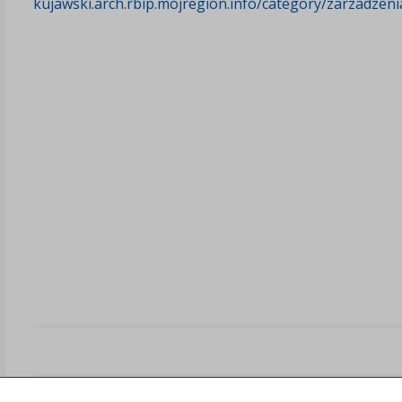
kujawski.arch.rbip.mojregion.info/category/zarzadzeni
Załączniki