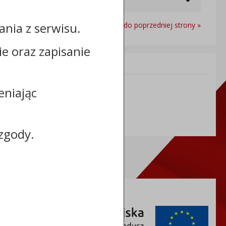
nia z serwisu.
Powrót do poprzedniej strony »
cie oraz zapisanie
Informacje dodatkowe:
NIP: 8883127676
eniając
REGON: 365968664
zgody.