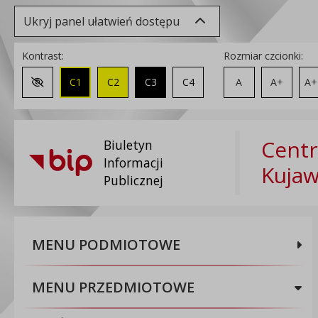
Ukryj panel ułatwień dostępu
Kontrast:
Rozmiar czcionki:
C1
C2
C3
C4
A
A+
A+
Zmień kontrast na domyślny
Centr
Biuletyn
Informacji
Kuja
Publicznej
MENU PODMIOTOWE
MENU PRZEDMIOTOWE