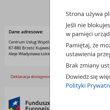
Strona używa pl
Jeśli nie blokuje
Dane adresowe:
w pamięci urząd
Centrum Usług Wspólnych w Brześciu Kujawskim
Pamiętaj, że mo
87-880 Brześć Kujawski
ustawienia prze
Aleje Władysława Łokietka 1A
Brak zmiany ust
Dowiedz się wię
Deklaracja dostępności
Polityka prywatności
Polityki Prywatn