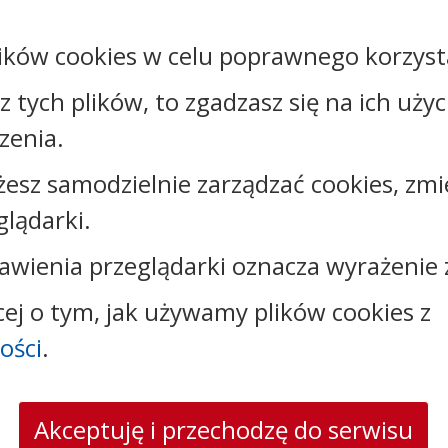
ików cookies w celu poprawnego korzysta
sz tych plików, to zgadzasz się na ich uży
Kontakt:
zenia.
tel.:
+48542316323
żesz samodzielnie zarządzać cookies, zmi
e-mail:
oswiata@brzesckujawski.pl
glądarki.
skrytka ePUAP: /CUW_B_K/Skrytka_ESP/
adres do e-Doręczeń: AE:PL-19843-17037-AJBTF-17
awienia przeglądarki oznacza wyrażenie 
cej o tym, jak używamy plików cookies z
ości
.
Akceptuję i przechodzę do serwisu