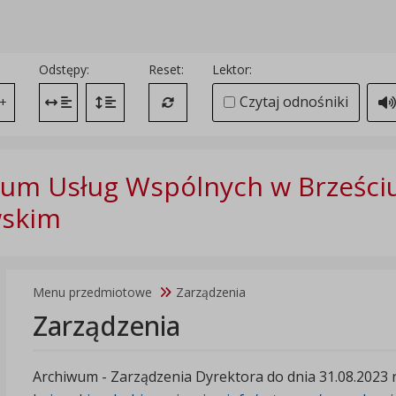
Odstępy:
Reset:
Lektor:
Czytaj odnośniki
+
Zmień odstęp między literami
Zmień interlinię i margines między paragrafami
Przywróć ustawienia domyślne
um Usług Wspólnych w Brześci
wskim
Menu przedmiotowe
Zarządzenia
Zarządzenia
Archiwum - Zarządzenia Dyrektora do dnia 31.08.2023 