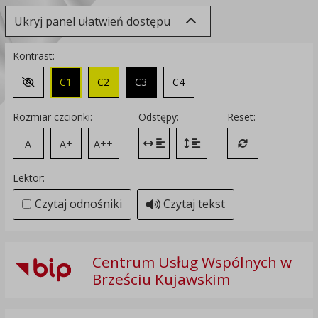
Ukryj panel ułatwień dostępu
Kontrast:
C1
C2
C3
C4
Zmień kontrast na domyślny
Rozmiar czcionki:
Odstępy:
Reset:
A
A+
A++
Zmień odstęp między literami
Zmień interlinię i margines
Przywróć ustawi
Lektor:
Czytaj odnośniki
Czytaj tekst
Centrum Usług Wspólnych w
Brześciu Kujawskim