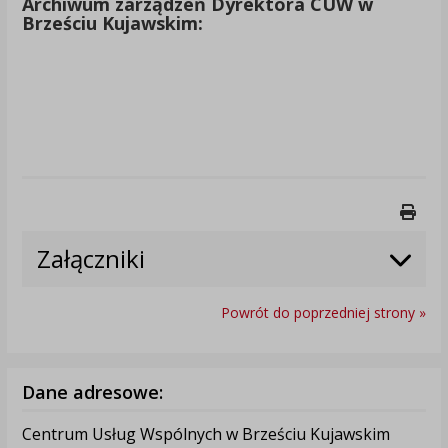
Archiwum zarządzeń Dyrektora CUW w
Brześciu Kujawskim:
Druk
Załączniki
Powrót do poprzedniej strony »
Dane adresowe:
Centrum Usług Wspólnych w Brześciu Kujawskim