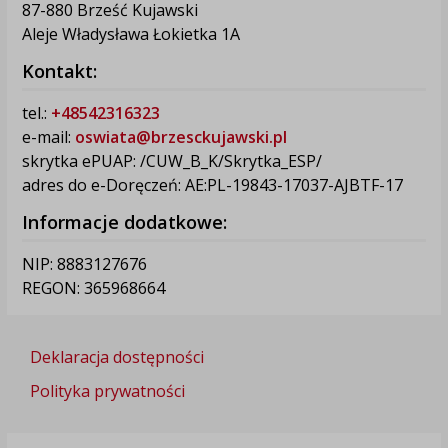
87-880 Brześć Kujawski
Aleje Władysława Łokietka 1A
Kontakt:
tel.:
+48542316323
e-mail:
oswiata@brzesckujawski.pl
skrytka ePUAP: /CUW_B_K/Skrytka_ESP/
adres do e-Doręczeń: AE:PL-19843-17037-AJBTF-17
Informacje dodatkowe:
NIP: 8883127676
REGON: 365968664
Deklaracja dostępności
Polityka prywatności