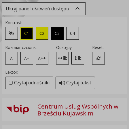
Ukryj panel ułatwień dostępu
Kontrast:
C1
C2
C3
C4
Zmień kontrast na domyślny
Rozmiar czcionki:
Odstępy:
Reset:
A
A+
A++
Zmień odstęp między literami
Zmień interlinię i margines
Przywróć ustawi
Lektor:
Czytaj odnośniki
Czytaj tekst
Centrum Usług Wspólnych w
Brześciu Kujawskim