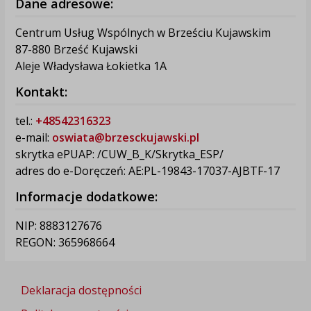
Dane adresowe:
Centrum Usług Wspólnych w Brześciu Kujawskim
87-880 Brześć Kujawski
Aleje Władysława Łokietka 1A
Kontakt:
tel.:
+48542316323
e-mail:
oswiata@brzesckujawski.pl
skrytka ePUAP: /CUW_B_K/Skrytka_ESP/
adres do e-Doręczeń: AE:PL-19843-17037-AJBTF-17
Informacje dodatkowe:
NIP: 8883127676
REGON: 365968664
Deklaracja dostępności