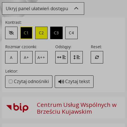
Ukryj panel ułatwień dostępu
Kontrast:
C1
C2
C3
C4
Zmień kontrast na domyślny
Rozmiar czcionki:
Odstępy:
Reset:
A
A+
A++
Zmień odstęp między literami
Zmień interlinię i margines
Przywróć ustawi
Lektor:
Czytaj odnośniki
Czytaj tekst
Centrum Usług Wspólnych w
Brześciu Kujawskim