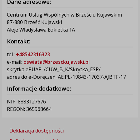
Dane adresowe:
Centrum Usług Wspólnych w Brześciu Kujawskim
87-880 Brześć Kujawski
Aleje Władysława Łokietka 1A
Kontakt:
tel.:
+48542316323
e-mail:
oswiata@brzesckujawski.pl
skrytka ePUAP: /CUW_B_K/Skrytka_ESP/
adres do e-Doręczeń: AE:PL-19843-17037-AJBTF-17
Informacje dodatkowe:
NIP: 8883127676
REGON: 365968664
Deklaracja dostępności