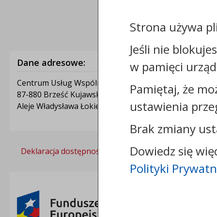
Strona używa pl
Jeśli nie blokuje
Dane adresowe:
w pamięci urząd
Centrum Usług Wspólnych w Brześciu Kujawskim
Pamiętaj, że mo
87-880 Brześć Kujawski
ustawienia prze
Aleje Władysława Łokietka 1A
Brak zmiany ust
Dowiedz się wię
Deklaracja dostępności
Polityka prywatności
Polityki Prywatn