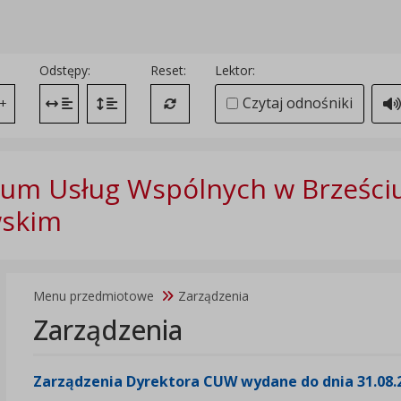
Odstępy:
Reset:
Lektor:
Czytaj odnośniki
+
Zmień odstęp między literami
Zmień interlinię i margines między paragrafami
Przywróć ustawienia domyślne
um Usług Wspólnych w Brześci
wskim
Menu przedmiotowe
Zarządzenia
Zarządzenia
Zarządzenia Dyrektora CUW wydane do dnia 31.08.20