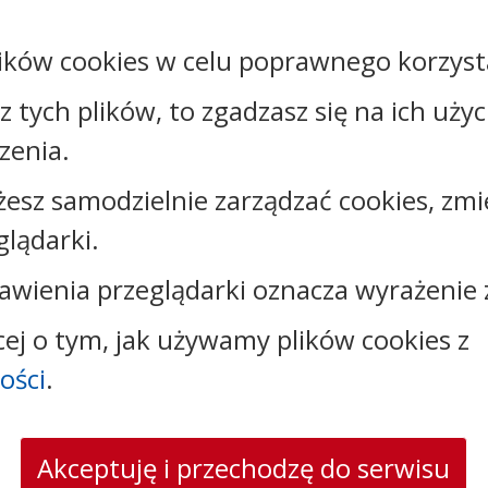
ików cookies w celu poprawnego korzysta
sz tych plików, to zgadzasz się na ich uży
Kontakt:
zenia.
tel.:
+48542316323
żesz samodzielnie zarządzać cookies, zmi
e-mail:
oswiata@brzesckujawski.pl
glądarki.
skrytka ePUAP: /CUW_B_K/Skrytka_ESP/
adres do e-Doręczeń: AE:PL-19843-17037-AJBTF-17
awienia przeglądarki oznacza wyrażenie 
cej o tym, jak używamy plików cookies z
ości
.
Akceptuję i przechodzę do serwisu