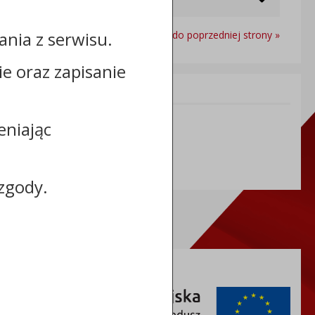
nia z serwisu.
Powrót do poprzedniej strony »
cie oraz zapisanie
Informacje dodatkowe:
NIP: 8883127676
eniając
REGON: 365968664
zgody.