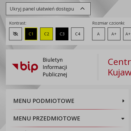
Ukryj panel ułatwień dostępu
Kontrast:
Rozmiar czcionki:
C1
C2
C3
C4
A
A+
A+
Zmień kontrast na domyślny
Centr
Biuletyn
Informacji
Kuja
Publicznej
MENU PODMIOTOWE
MENU PRZEDMIOTOWE