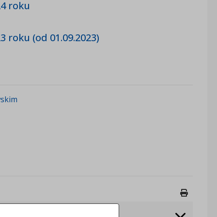
4 roku
roku (od 01.09.2023)
wskim
Drukuj 