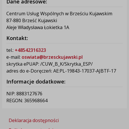
Dane adresowe:
Centrum Usług Wspólnych w Brześciu Kujawskim
87-880 Brześć Kujawski
Aleje Władysława Łokietka 1A
Kontakt:
tel.:
+48542316323
e-mail:
oswiata@brzesckujawski.pl
skrytka ePUAP: /CUW_B_K/Skrytka_ESP/
adres do e-Doręczeń: AE:PL-19843-17037-AJBTF-17
Informacje dodatkowe:
NIP: 8883127676
REGON: 365968664
Deklaracja dostępności