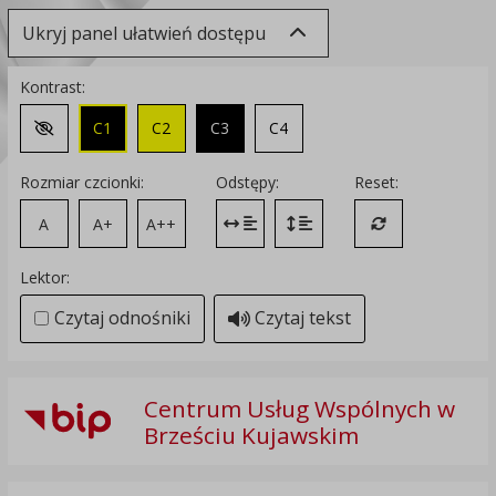
Ukryj panel ułatwień dostępu
Kontrast:
C1
C2
C3
C4
Zmień kontrast na domyślny
Rozmiar czcionki:
Odstępy:
Reset:
A
A+
A++
Zmień odstęp między literami
Zmień interlinię i margines
Przywróć ustawi
Lektor:
Czytaj odnośniki
Czytaj tekst
Centrum Usług Wspólnych w
Brześciu Kujawskim