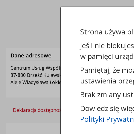
Strona używa pl
Jeśli nie blokuje
w pamięci urząd
Dane adresowe:
Centrum Usług Wspólnych w Brześciu Kujawskim
Pamiętaj, że mo
87-880 Brześć Kujawski
ustawienia prze
Aleje Władysława Łokietka 1A
Brak zmiany ust
Dowiedz się wię
Deklaracja dostępności
Polityka prywatności
Polityki Prywatn