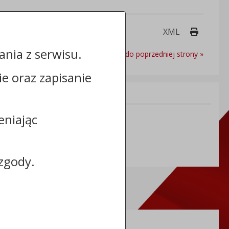
Drukuj 
XML
nia z serwisu.
Powrót do poprzedniej strony »
cie oraz zapisanie
Informacje dodatkowe:
NIP: 8883127676
eniając
REGON: 365968664
zgody.