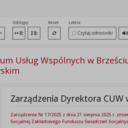
Odstępy:
Reset:
Lektor:
Czytaj odnośniki
+
Zmień odstęp między literami
Zmień interlinię i margines między paragrafami
Przywróć ustawienia domyślne
um Usług Wspólnych w Brześci
wskim
Zarządzenia Dyrektora CUW 
Zarządzenie Nr 17/2025 z dnia 21 sierpnia 2025 r. zmi
Socjalnej Zakładowego Funduszu Świadczeń Socjalny