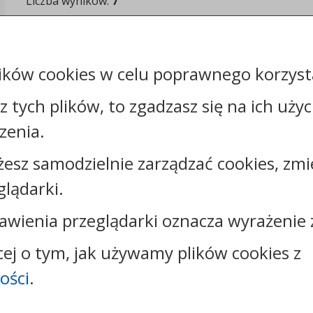
Liczba wyników:
7
ików cookies w celu poprawnego korzysta
sz tych plików, to zgadzasz się na ich uży
zenia.
Kontakt:
tel.:
+48542316323
żesz samodzielnie zarządzać cookies, zmi
e-mail:
oswiata@brzesckujawski.pl
glądarki.
skrytka ePUAP: /CUW_B_K/Skrytka_ESP/
adres do e-Doręczeń: AE:PL-19843-17037-AJBTF-17
awienia przeglądarki oznacza wyrażenie 
cej o tym, jak używamy plików cookies z
ości
.