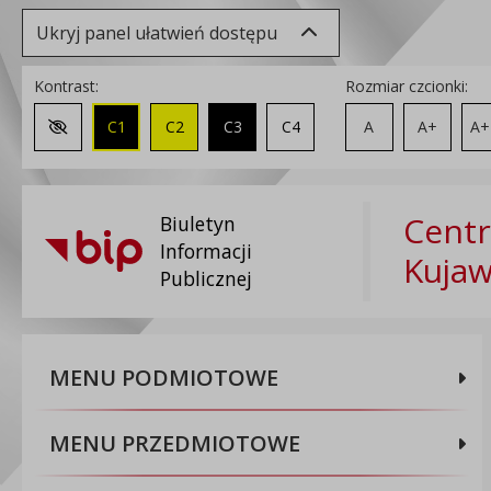
Ukryj panel ułatwień dostępu
Kontrast:
Rozmiar czcionki:
C1
C2
C3
C4
A
A+
A+
Zmień kontrast na domyślny
Centr
Biuletyn
Informacji
Kuja
Publicznej
MENU PODMIOTOWE
MENU PRZEDMIOTOWE