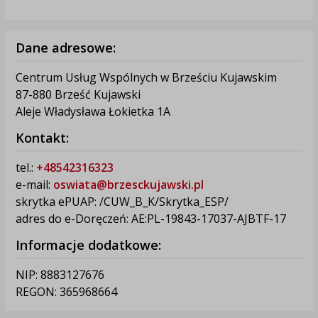
Dane adresowe:
Centrum Usług Wspólnych w Brześciu Kujawskim
87-880 Brześć Kujawski
Aleje Władysława Łokietka 1A
Kontakt:
tel.:
+48542316323
e-mail:
oswiata@brzesckujawski.pl
skrytka ePUAP: /CUW_B_K/Skrytka_ESP/
adres do e-Doręczeń: AE:PL-19843-17037-AJBTF-17
Informacje dodatkowe:
NIP: 8883127676
REGON: 365968664