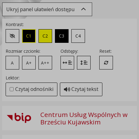
Ukryj panel ułatwień dostępu
Kontrast:
C1
C2
C3
C4
Zmień kontrast na domyślny
Rozmiar czcionki:
Odstępy:
Reset:
A
A+
A++
Zmień odstęp między literami
Zmień interlinię i margines
Przywróć ustawi
Lektor:
Czytaj odnośniki
Czytaj tekst
Centrum Usług Wspólnych w
Brześciu Kujawskim