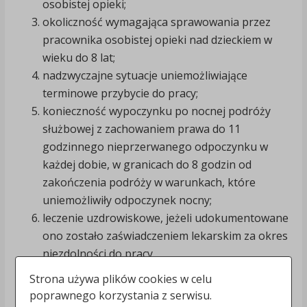
osobistej opieki;
okoliczność wymagająca sprawowania przez
pracownika osobistej opieki nad dzieckiem w
wieku do 8 lat;
nadzwyczajne sytuacje uniemożliwiające
terminowe przybycie do pracy;
konieczność wypoczynku po nocnej podróży
służbowej z zachowaniem prawa do 11
godzinnego nieprzerwanego odpoczynku w
każdej dobie, w granicach do 8 godzin od
zakończenia podróży w warunkach, które
uniemożliwiły odpoczynek nocny;
leczenie uzdrowiskowe, jeżeli udokumentowane
ono zostało zaświadczeniem lekarskim za okres
niezdolności do pracy.
Strona używa plików cookies w celu
2. niemożności stawienia się do pracy z przyczyny z
poprawnego korzystania z serwisu.
góry wiadomej pracownik powinien niezwłocznie