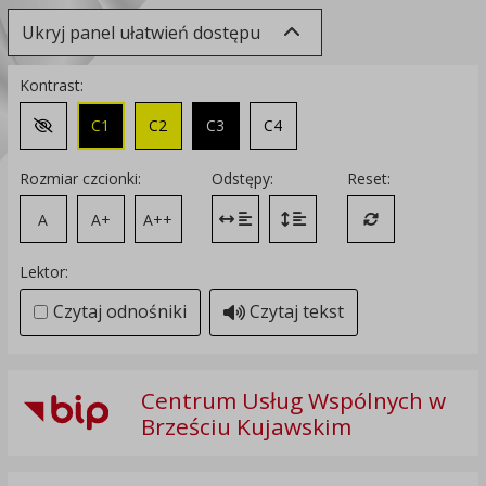
Ukryj panel ułatwień dostępu
Kontrast:
C1
C2
C3
C4
Zmień kontrast na domyślny
Rozmiar czcionki:
Odstępy:
Reset:
A
A+
A++
Zmień odstęp między literami
Zmień interlinię i margines
Przywróć ustawi
Lektor:
Czytaj odnośniki
Czytaj tekst
Centrum Usług Wspólnych w
Brześciu Kujawskim