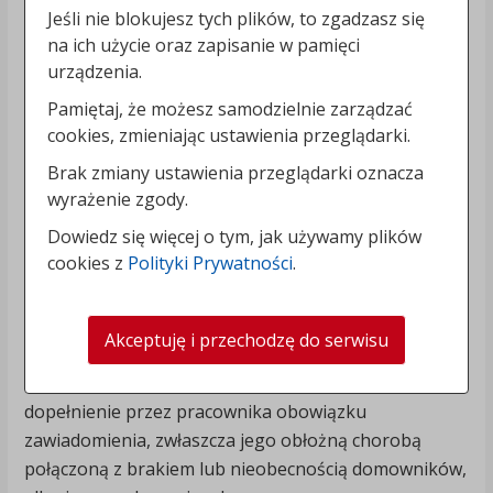
uprzedzić swego przełożonego.
Jeśli nie blokujesz tych plików, to zgadzasz się
na ich użycie oraz zapisanie w pamięci
3. W razie niestawienia się do pracy pracownik jest
urządzenia.
obowiązany zawiadomić zakład pracy o przyczynie
Pamiętaj, że możesz samodzielnie zarządzać
nieobecności i przewidywanym okresie jej trwania, nie
cookies, zmieniając ustawienia przeglądarki.
później niż w drugim dniu nieobecności w pracy.
Zawiadomienia tego pracownik dokonuje osobiście
Brak zmiany ustawienia przeglądarki oznacza
wyrażenie zgody.
lub przez inną osobę, telefonicznie lub za
pośrednictwem poczty, przy czym za datę
Dowiedz się więcej o tym, jak używamy plików
zawiadomienia uważa się wtedy datę stempla
cookies z
Polityki Prywatności
.
pocztowego.
4. Niedotrzymanie terminu, o którym mowa w ust.3
Akceptuję i przechodzę do serwisu
może być usprawiedliwione szczególnymi
okolicznościami uniemożliwiającymi terminowe
dopełnienie przez pracownika obowiązku
zawiadomienia, zwłaszcza jego obłożną chorobą
połączoną z brakiem lub nieobecnością domowników,