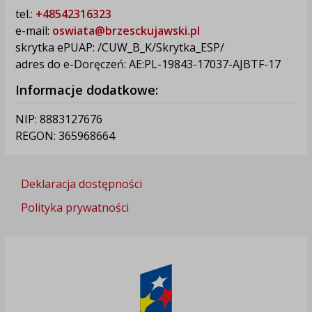
tel.:
+48542316323
e-mail:
oswiata@brzesckujawski.pl
skrytka ePUAP: /CUW_B_K/Skrytka_ESP/
adres do e-Doręczeń: AE:PL-19843-17037-AJBTF-17
Informacje dodatkowe:
NIP: 8883127676
REGON: 365968664
Deklaracja dostępności
Polityka prywatności