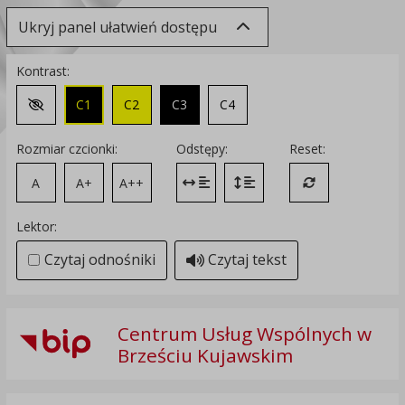
Ukryj panel ułatwień dostępu
Kontrast:
C1
C2
C3
C4
Zmień kontrast na domyślny
Rozmiar czcionki:
Odstępy:
Reset:
A
A+
A++
Zmień odstęp między literami
Zmień interlinię i margines
Przywróć ustawi
Lektor:
Czytaj odnośniki
Czytaj tekst
Centrum Usług Wspólnych w
Brześciu Kujawskim